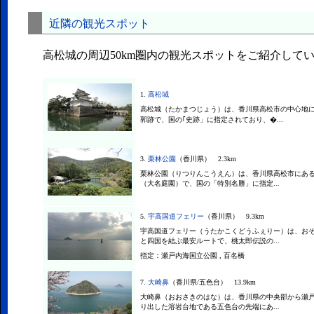
近隣の観光スポット
高松城の周辺50km圏内の観光スポットをご紹介して
1.
高松城
高松城（たかまつじょう）は、香川県高松市の中心地
郭跡で、国の｢史跡」に指定されており、�...
3.
栗林公園
（香川県） 2.3km
栗林公園（りつりんこうえん）は、香川県高松市にあ
（大名庭園）で、国の「特別名勝」に指定...
5.
宇高国道フェリー
（香川県） 9.3km
宇高国道フェリー（うたかこくどうふぇりー）は、お
と四国を結ぶ最安ルートで、桃太郎伝説の...
指定：
瀬戸内海国立公園 , 百名橋
7.
大崎鼻
（香川県/五色台） 13.9km
大崎鼻（おおさきのはな）は、香川県の中央部から瀬
り出した溶岩台地である五色台の先端にあ...