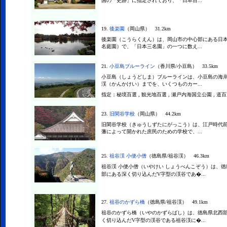
国の「史跡」に指定されており、「日本百...
19.
後楽園
（岡山県） 31.2km
後楽園（こうらくえん）は、岡山市の中心部にある日
名庭園）で、「日本三名園」の一つに数え...
21.
小豆島ブルーライン
（香川県/小豆島） 33.5km
小豆島（しょうどしま）ブルーラインは、小豆島の海
渓（かんかけい）までを、いくつものカー...
指定：
秘境百選 , 観光地百選 , 瀬戸内海国立公園 , 道
23.
旧閑谷学校
（岡山県） 44.2km
旧閑谷学校（きゅうしずたにがっこう）は、江戸時代
藩によって開かれた庶民のための学校で、...
25.
祖谷渓 小便小僧
（徳島県/祖谷渓） 46.3km
祖谷渓 小便小僧（いやけい しょうべんこぞう）は、
部にある深く切り込んだV字型の渓谷であ�...
27.
祖谷のかずら橋
（徳島県/祖谷渓） 49.1km
祖谷のかずら橋（いやのかずらばし）は、徳島県北西
く切り込んだV字型の渓谷である祖谷渓に�...