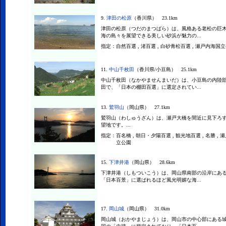
9.
津田の松原
（香川県） 23.1km
津田の松原（つだのまつばら）は、風格ある老松の巨
海の島々を展望できる美しい砂浜が魅力の...
指定：
自然百選 , 渚百選 , 白砂青松百選 , 瀬戸内海国
11.
中山千枚田
（香川県/小豆島） 25.1km
中山千枚田（なかやませんまいだ）は、小豆島の内陸
田で、「日本の棚田百選」に選定されてい...
13.
鷲羽山
（岡山県） 27.1km
鷲羽山（わしゅうざん）は、瀬戸大橋を間近に見下ろ
望地です。...
指定：
百名橋 , 朝日・夕陽百選 , 観光地百選 , 名勝 ,
立公園
15.
下津井港
（岡山県） 28.6km
下津井港（しもついこう）は、岡山県南部の沿岸にあ
「日本百景」に選ばれるほど風光明媚な海...
17.
岡山城
（岡山県） 31.0km
岡山城（おかやまじょう）は、岡山市の中心部にある