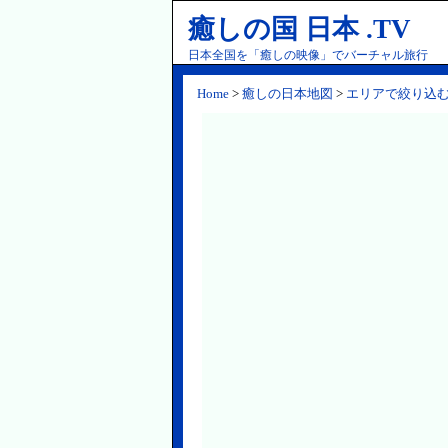
癒しの国 日本 .TV
日本全国を「癒しの映像」でバーチャル旅行
Home
>
癒しの日本地図
>
エリアで絞り込