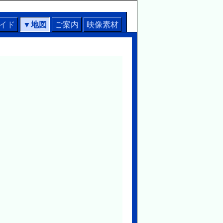
イド
▼
地図
ご案内
映像素材