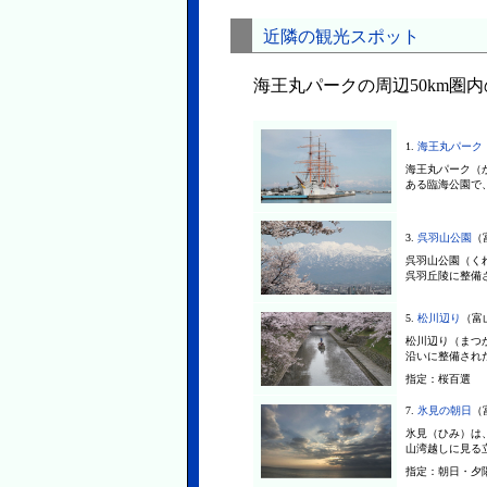
近隣の観光スポット
海王丸パークの周辺50km圏
1.
海王丸パーク
海王丸パーク（
ある臨海公園で、
3.
呉羽山公園
（
呉羽山公園（く
呉羽丘陵に整備さ
5.
松川辺り
（富山
松川辺り（まつ
沿いに整備された
指定：
桜百選
7.
氷見の朝日
（
氷見（ひみ）は
山湾越しに見る立
指定：
朝日・夕陽