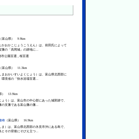
（富山県） 9.9km
たかおかこじょうこうえん）は、前田氏によって
藩の「高岡城」の跡地に...
 都市公園百選 , 桜百選
（富山県） 11.3km
しまおかいすいよくじょう）は、富山県北西部に
環境省の「快水浴場百選...
） 13.9km
じょう）は、富山市の中心部にあった城郭跡で、
の支藩である富山藩の藩...
連峰
（富山県） 16.9km
しま）は、富山県北西部の氷見市沖にある島で、
とその背後にそびえ立つ...