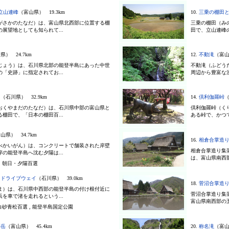
立山連峰
（富山県） 19.3km
10.
三乗の棚田
がさかのたなだ）は、富山県北西部に位置する棚
三乗の棚田（み
展望地としても知られて...
田で、立山連峰の
県） 24.7km
12.
不動滝
（富山
じょう）は、石川県北部の能登半島にあった中世
不動滝（ふどう
「史跡」に指定されてお...
周辺から豊富な湧
田
（石川県） 32.9km
14.
倶利伽羅峠
（
おくやまだのたなだ）は、石川県中部の富山県と
倶利伽羅峠（く
棚田で、「日本の棚田百...
ある峠で、かつて
山県） 34.7km
16.
相倉合掌造
べかいがん）は、コンクリートで舗装された岸壁
相倉合掌造り集
の能登半島へ沈む夕陽は...
は、富山県南西部
, 朝日・夕陽百選
さドライブウェイ
（石川県） 39.0km
18.
菅沼合掌造
ま）は、石川県中西部の能登半島の付け根付近に
菅沼合掌造り集
を車で渚を走れるという...
富山県南西部の五
 白砂青松百選 , 能登半島国定公園
師岳
（富山県） 45.4km
20.
称名滝
（富山