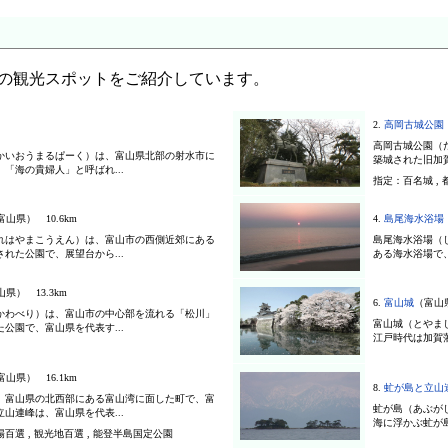
内の観光スポットをご紹介しています。
2.
高岡古城公園
高岡古城公園（
かいおうまるぱーく）は、富山県北部の射水市に
築城された旧加賀
「海の貴婦人」と呼ばれ...
指定：
百名城 ,
富山県） 10.6km
4.
島尾海水浴場
れはやまこうえん）は、富山市の西側近郊にある
島尾海水浴場（
れた公園で、展望台から...
ある海水浴場で、
県） 13.3km
6.
富山城
（富山県
かわべり）は、富山市の中心部を流れる「松川」
富山城（とやま
公園で、富山県を代表す...
江戸時代は加賀藩
富山県） 16.1km
8.
虻が島と立山
、富山県の北西部にある富山湾に面した町で、富
虻が島（あぶが
山連峰は、富山県を代表...
海に浮かぶ虻が島
百選 , 観光地百選 , 能登半島国定公園