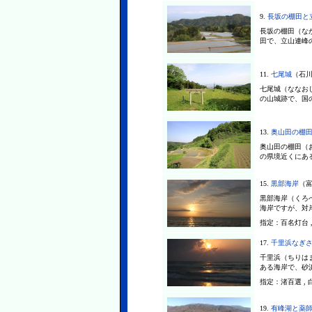
9.
長坂の棚田と
長坂の棚田（な
田で、立山連峰の
11.
七尾城
（石川
七尾城（ななお
の山城跡で、国の
13.
奥山田の棚
奥山田の棚田（
の県境近くにある
15.
黒部海岸
（富
黒部海岸（くろ
海岸ですが、対岸
指定：
百名灯台 
17.
千里浜なぎ
千里浜（ちりは
ある海岸で、砂浜
指定：
渚百選 ,
19.
有峰湖と薬