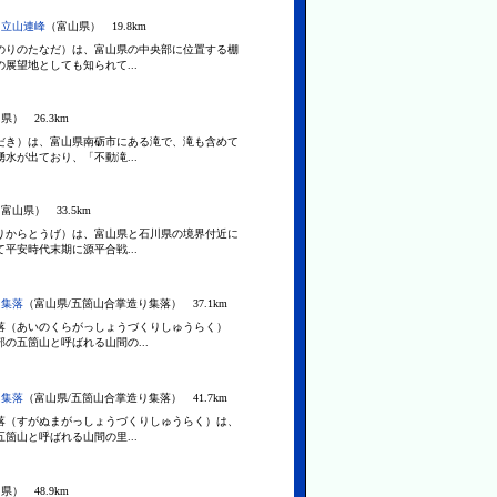
と立山連峰
（富山県） 19.8km
のりのたなだ）は、富山県の中央部に位置する棚
展望地としても知られて...
県） 26.3km
だき）は、富山県南砺市にある滝で、滝も含めて
水が出ており、「不動滝...
富山県） 33.5km
りからとうげ）は、富山県と石川県の境界付近に
平安時代末期に源平合戦...
り集落
（富山県/五箇山合掌造り集落） 37.1km
落（あいのくらがっしょうづくりしゅうらく）
の五箇山と呼ばれる山間の...
り集落
（富山県/五箇山合掌造り集落） 41.7km
落（すがぬまがっしょうづくりしゅうらく）は、
箇山と呼ばれる山間の里...
県） 48.9km