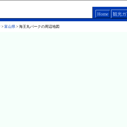
Home
観光ガ
む
>
富山県
> 海王丸パークの周辺地図