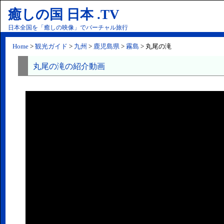
癒しの国 日本 .TV
日本全国を「癒しの映像」でバーチャル旅行
Home
>
観光ガイド
>
九州
>
鹿児島県
>
霧島
> 丸尾の滝
丸尾の滝の紹介動画