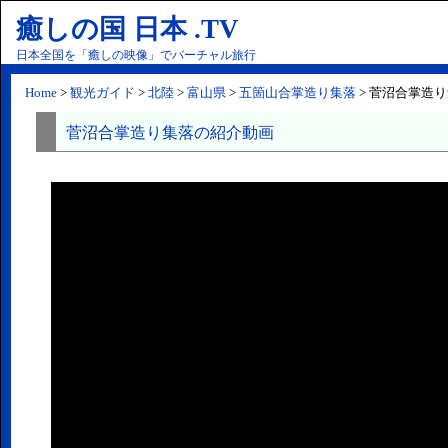
癒しの国 日本 .TV
日本全国を「癒しの映像」でバーチャル旅行
Home
>
観光ガイド
>
北陸
>
富山県
>
五箇山合掌造り集落
> 菅沼合掌造
菅沼合掌造り集落の紹介動画