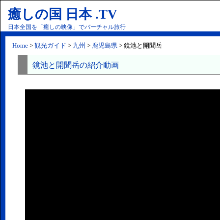
癒しの国 日本 .TV
日本全国を「癒しの映像」でバーチャル旅行
Home
>
観光ガイド
>
九州
>
鹿児島県
> 鏡池と開聞岳
鏡池と開聞岳の紹介動画