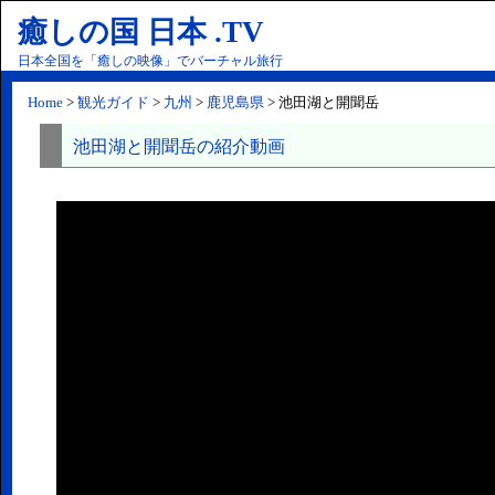
癒しの国 日本 .TV
日本全国を「癒しの映像」でバーチャル旅行
Home
>
観光ガイド
>
九州
>
鹿児島県
> 池田湖と開聞岳
池田湖と開聞岳の紹介動画