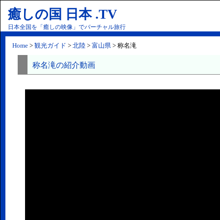
癒しの国 日本 .TV
日本全国を「癒しの映像」でバーチャル旅行
Home
>
観光ガイド
>
北陸
>
富山県
> 称名滝
称名滝の紹介動画