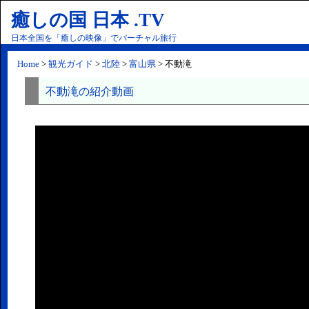
癒しの国 日本 .TV
日本全国を「癒しの映像」でバーチャル旅行
Home
>
観光ガイド
>
北陸
>
富山県
> 不動滝
不動滝の紹介動画