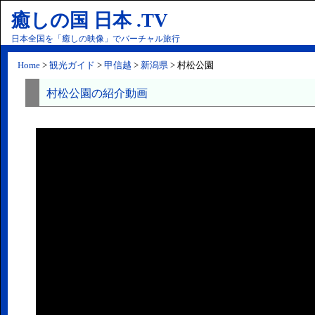
癒しの国 日本 .TV
日本全国を「癒しの映像」でバーチャル旅行
Home
>
観光ガイド
>
甲信越
>
新潟県
> 村松公園
村松公園の紹介動画